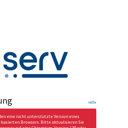
ung
Hilfe
den eine nicht unterstützte Version eines
asierten Browsers. Bitte aktualisieren Sie
rowser auf eine Chromium-Version 138 oder